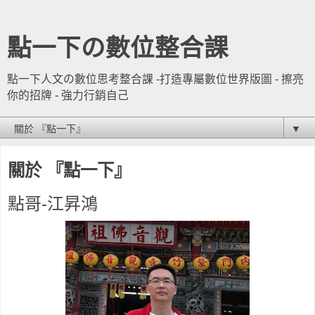
點一下の數位整合課
點一下人文の數位思考整合課 -打造專屬數位世界版圖 - 擦亮
你的招牌 - 強力行銷自己
▼
關於 『點一下』
點哥-江昇鴻