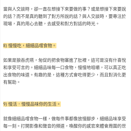
當與人交談時，卻一直在想接下來要做的事？或是想接下來要說
的話？而不是真的聽到了對方所說的話？與人交談時，要專注於
現場，真的用心去聽，去感受和對方對話的時光。
8) 慢慢吃，細細品嚐食物。
如果是狼吞虎嚥，匆促的把食物塞進了肚裡，這可是沒有什喜悅
和享受可言的。細細品味每一口食物，慢慢地咀嚼，可以真正吃
出食物的味道。有趣的是，這種方式會吃得更少，而且對消化更
有幫助。
9) 慢活．慢慢品味你的生活。
就像細細品嚐食物一樣，做每件事都像放慢腳步，細細品味享受
每一刻。打開影像和聲音的頻道，喚醒你的感官來體會周圍的世