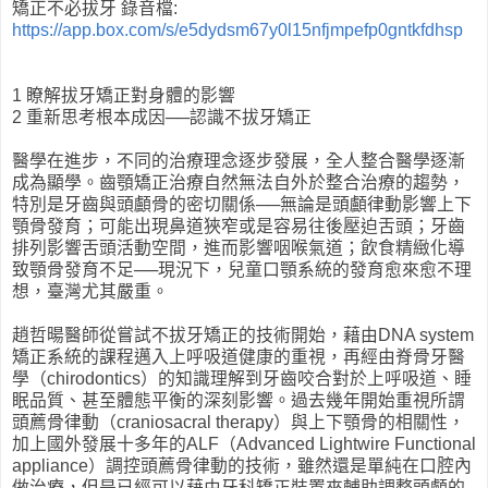
矯正不必拔牙 錄音檔:
https://app.box.com/s/e5dydsm67y0l15nfjmpefp0gntkfdhsp
1 瞭解拔牙矯正對身體的影響
2 重新思考根本成因──認識不拔牙矯正
醫學在進步，不同的治療理念逐步發展，全人整合醫學逐漸
成為顯學。齒顎矯正治療自然無法自外於整合治療的趨勢，
特別是牙齒與頭顱骨的密切關係──無論是頭顱律動影響上下
顎骨發育；可能出現鼻道狹窄或是容易往後壓迫舌頭；牙齒
排列影響舌頭活動空間，進而影響咽喉氣道；飲食精緻化導
致顎骨發育不足──現況下，兒童口顎系統的發育愈來愈不理
想，臺灣尤其嚴重。
趙哲暘醫師從嘗試不拔牙矯正的技術開始，藉由DNA system
矯正系統的課程邁入上呼吸道健康的重視，再經由脊骨牙醫
學（chirodontics）的知識理解到牙齒咬合對於上呼吸道、睡
眠品質、甚至體態平衡的深刻影響。過去幾年開始重視所謂
頭薦骨律動（craniosacral therapy）與上下顎骨的相關性，
加上國外發展十多年的ALF（Advanced Lightwire Functional
appliance）調控頭薦骨律動的技術，雖然還是單純在口腔內
做治療，但是已經可以藉由牙科矯正裝置來輔助調整頭顱的