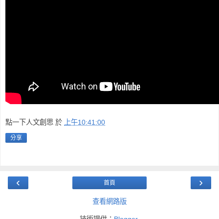
點一下人文創思
於
上午10:41:00
分享
‹
›
首頁
查看網路版