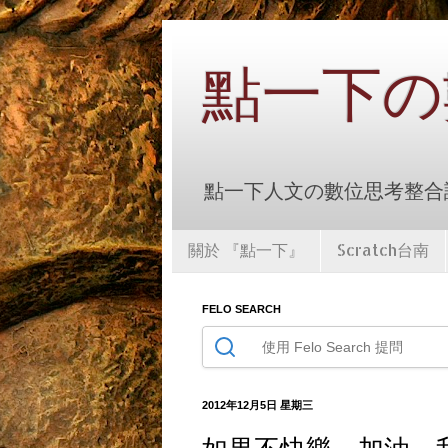
點一下の
點一下人文の數位思考整合課
關於 『點一下』
Scratch台南
FELO SEARCH
2012年12月5日 星期三