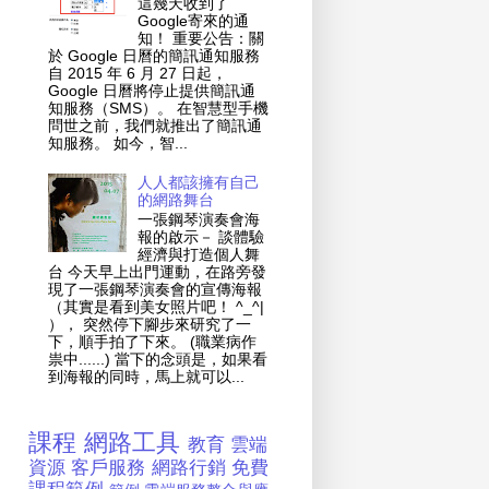
這幾天收到了
Google寄來的通
知！ 重要公告：關
於 Google 日曆的簡訊通知服務
自 2015 年 6 月 27 日起，
Google 日曆將停止提供簡訊通
知服務（SMS）。 在智慧型手機
問世之前，我們就推出了簡訊通
知服務。 如今，智...
人人都該擁有自己
的網路舞台
一張鋼琴演奏會海
報的啟示－ 談體驗
經濟與打造個人舞
台 今天早上出門運動，在路旁發
現了一張鋼琴演奏會的宣傳海報
（其實是看到美女照片吧！ ^_^|
）， 突然停下腳步來研究了一
下，順手拍了下來。 (職業病作
祟中......) 當下的念頭是，如果看
到海報的同時，馬上就可以...
課程
網路工具
教育
雲端
資源
客戶服務
網路行銷
免費