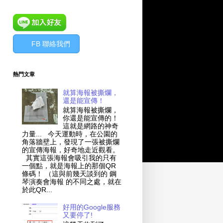
FB 聯絡我們
熱門文章
就算海報被撕爛，
還是能宣傳！
就算海報被撕爛，
你還是能宣傳的！
這就是網路的神奇
力量... 今天運動時，在公園的
角落牆壁上，發現了一張被撕爛
的宣傳海報，好奇地走近觀看。
其實這張海報會吸引我的只有
一個點，就是海報上的那個QR
條碼！ （這與前幾天談到的 鋼
琴演奏會海報 的不同之處，就在
於此QR...
好用的Google服務
又要停了!