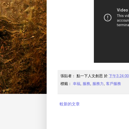
張貼者：
點一下人文創思
於
下午3:24:00
標籤：
幸福
,
服務
,
服務力
,
客戶服務
較新的文章