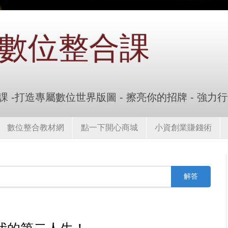
數位整合課
 -打造專屬數位世界版圖 - 擦亮你的招牌 - 強力
數位整合教材網
點一下開心商城
小資創業賺錢術