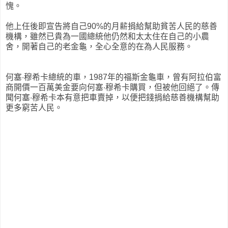
愧。
他上任後即宣告將自己90%的月薪捐給幫助貧苦人民的慈善
機構，雖然已貴為一國總統他仍然和太太住在自己的小農
舍，開著自己的老金龜，全心全意的在為人民服務。
何塞‧穆希卡總統的車，1987年的福斯金龜車，曾有阿拉伯富
商開價一百萬美金要向何塞‧穆希卡購買，但被他回絕了。傳
聞何塞‧穆希卡本有意把車賣掉，以便把錢捐給慈善機構幫助
更多窮苦人民。