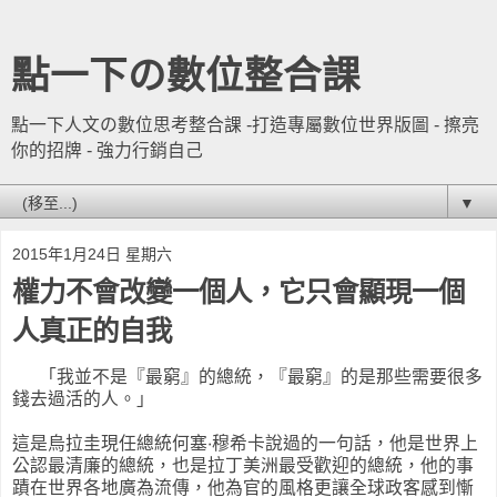
點一下の數位整合課
點一下人文の數位思考整合課 -打造專屬數位世界版圖 - 擦亮
你的招牌 - 強力行銷自己
▼
2015年1月24日 星期六
權力不會改變一個人，它只會顯現一個
人真正的自我
「我並不是『最窮』的總統，『最窮』的是那些需要很多
錢去過活的人。」
這是烏拉圭現任總統何塞‧穆希卡說過的一句話，他是世界上
公認最清廉的總統，也是拉丁美洲最受歡迎的總統，他的事
蹟在世界各地廣為流傳，他為官的風格更讓全球政客感到慚