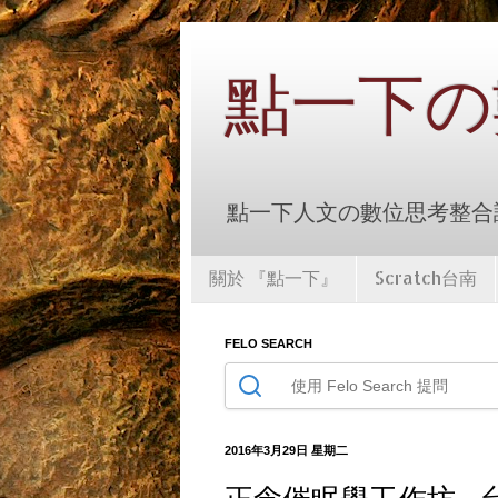
點一下の
點一下人文の數位思考整合課
關於 『點一下』
Scratch台南
FELO SEARCH
2016年3月29日 星期二