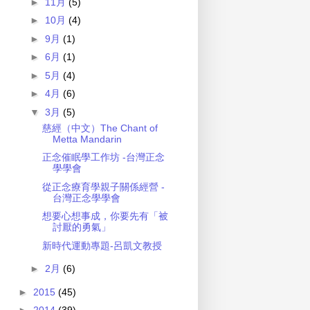
►
11月
(5)
►
10月
(4)
►
9月
(1)
►
6月
(1)
►
5月
(4)
►
4月
(6)
▼
3月
(5)
慈經（中文）The Chant of
Metta Mandarin
正念催眠學工作坊 -台灣正念
學學會
從正念療育學親子關係經營 -
台灣正念學學會
想要心想事成，你要先有「被
討厭的勇氣」
新時代運動專題-呂凱文教授
►
2月
(6)
►
2015
(45)