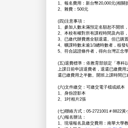
1、報名費用：新台幣20,000元(相
2、雜費：500元
(四)注意事項：
1、參加人數未滿預定名額恕不開班
2、本校有權對所有課程時間及內容
3、已繳代辦費應全額退還。但已購
4、曠課時數未逾1/3總時數者，核發
5、符合認證條件者，得向台灣正念學學會申請
(五)退費標準：依教育部頒定「專
上課日前申請退費者，退還已繳費用
還已繳費用之半數。開班上課時間已
(六)文件繳交：可繳交電子檔或紙本
1、身份證影本
2、1吋相片2張
(七)聯絡方式：05-2721001＃8822黃小姐
(八)報名辦法：
1、現場報名及繳交費用：南華大學教務