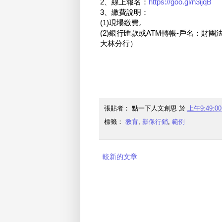
2、線上報名：
https://goo.gl/n3ijqB
3、繳費說明：
(1)現場繳費。
(2)銀行匯款或ATM轉帳-戶名：財團法
大林分行）
張貼者：
點一下人文創思
於
上午9:49:00
標籤：
教育
,
影像行銷
,
範例
較新的文章