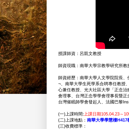
授課師資：呂凱文教授
師資現職：南華大學宗教學研究所教
師資經歷：南華大學人文學院院長、
¬、南華大學生死學系合聘專任教授
心兼任教授、光大社區大學「正念治
會理事、台灣正念學學會理事長暨正
台灣催眠師學會發起人、法國巴黎Institu d
(一)上課時間:
上課日期105.04.23～1
(二)上課地點：
南華大學學慧樓H417
(三)收費標準：