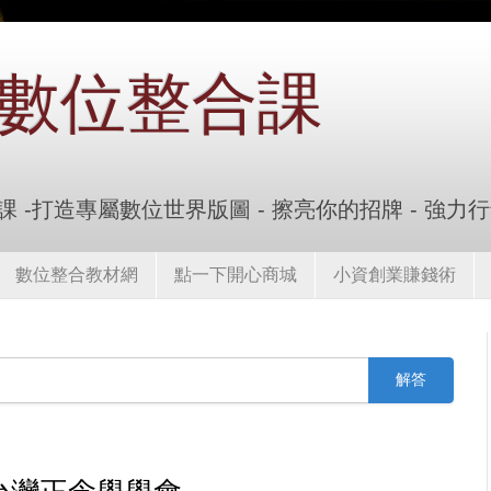
數位整合課
 -打造專屬數位世界版圖 - 擦亮你的招牌 - 強力
數位整合教材網
點一下開心商城
小資創業賺錢術