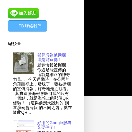
FB 聯絡我們
熱門文章
就算海報被撕爛，
還是能宣傳！
就算海報被撕爛，
你還是能宣傳的！
這就是網路的神奇
力量... 今天運動時，在公園的
角落牆壁上，發現了一張被撕爛
的宣傳海報，好奇地走近觀看。
其實這張海報會吸引我的只有
一個點，就是海報上的那個QR
條碼！ （這與前幾天談到的 鋼
琴演奏會海報 的不同之處，就在
於此QR...
好用的Google服務
又要停了!