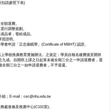
關折扣請參照下表)
，全額退費。
，逕行調整規劃。
置成品者，發給成品。
研習證明。
「正念催眠學」(Certificate of MBHT) 認證。
科以上學校推廣教育實施辦法」之規定：學員自報名繳費後至開班
之九成。自開班上課之日起算未逾全期三分之一申請退費者，退
逾全期三分之一始申請退費者，不予退還。
；E-mail：cec@nhu.edu.tw
處進修及推廣中心(C101室)。