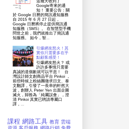
這幾天收到了
Google寄來的通
知！ 重要公告：關
於 Google 日曆的簡訊通知服務
自 2015 年 6 月 27 日起，
Google 日曆將停止提供簡訊通
知服務（SMS）。 在智慧型手機
問世之前，我們就推出了簡訊通
知服務。 如今，智...
引爆網友怒火！其
實你只需要多在乎
點顧客感受！
引爆網友怒火？ 或
許許多事情只需要
真誠的道個歉就可以平息！ 台
灣設計師文創商品平台 Pinkoi ，
前些時候上粉絲團徵求日文、泰
文翻譯，引發了一長串的軒然大
波，創辦人 Peter Yen 出面企圖
滅火，歸咎為「純屬誤會」，澄
清 Pinkoi 其實已聘請專屬口
譯，...
課程
網路工具
教育
雲端
資源
客戶服務
網路行銷
免費