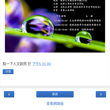
點一下人文創思
於
下午5:31:00
分享
‹
›
首頁
查看網路版