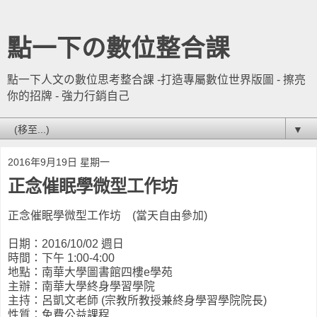
點一下の數位整合課
點一下人文の數位思考整合課 -打造專屬數位世界版圖 - 擦亮
你的招牌 - 強力行銷自己
▼
2016年9月19日 星期一
正念催眠學微型工作坊
正念催眠學微型工作坊 (當天自由參加)
日期：2016/10/02 週日
時間：下午 1:00-4:00
地點：南華大學圖書館四樓e學苑
主辦：南華大學終身學習學院
主持：呂凱文老師 (宗教所教授兼終身學習學院院長)
性質：免費公益課程