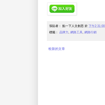
張貼者：
點一下人文創思
於
下午2:31:00
標籤：
品牌力
,
網路工具
,
網路行銷
較新的文章