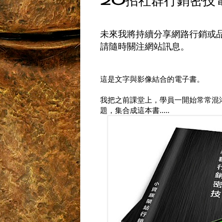
20招社群行銷密技
未來我將持續分享網路行銷或
請隨時關注網站訊息。
這是文字與影像結合的電子書。
我把之前課堂上，學員一開始常常混
題，集合成這本書.....