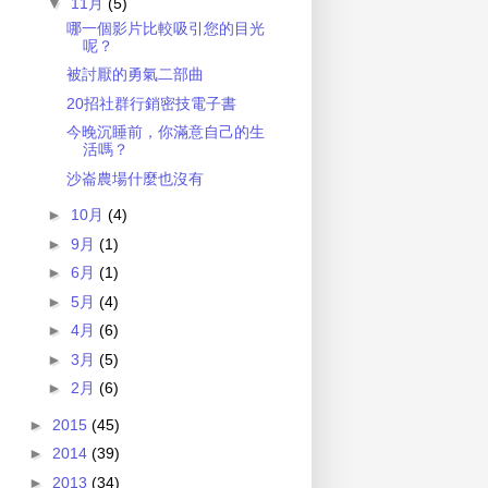
▼
11月
(5)
哪一個影片比較吸引您的目光
呢？
被討厭的勇氣二部曲
20招社群行銷密技電子書
今晚沉睡前，你滿意自己的生
活嗎？
沙崙農場什麼也沒有
►
10月
(4)
►
9月
(1)
►
6月
(1)
►
5月
(4)
►
4月
(6)
►
3月
(5)
►
2月
(6)
►
2015
(45)
►
2014
(39)
►
2013
(34)