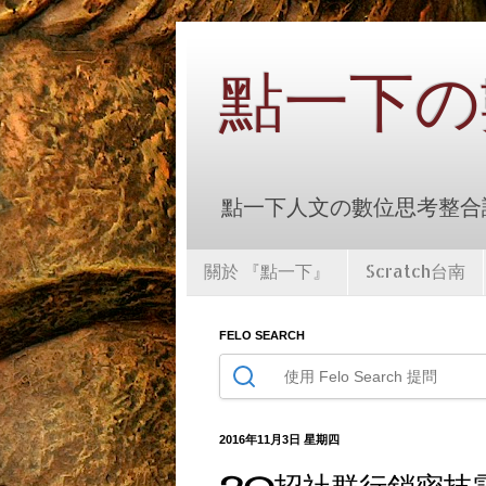
點一下の
點一下人文の數位思考整合課
關於 『點一下』
Scratch台南
FELO SEARCH
2016年11月3日 星期四