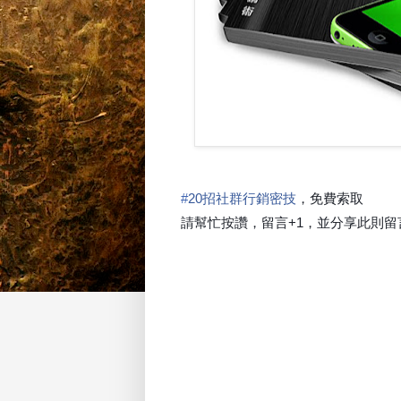
#
20招社群行銷密技
，免費索取
請幫忙按讚，留言+1，並分享此則留言.