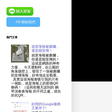
FB 聯絡我們
熱門文章
就算海報被撕爛，
還是能宣傳！
就算海報被撕爛，
你還是能宣傳的！
這就是網路的神奇
力量... 今天運動時，在公園的
角落牆壁上，發現了一張被撕爛
的宣傳海報，好奇地走近觀看。
其實這張海報會吸引我的只有
一個點，就是海報上的那個QR
條碼！ （這與前幾天談到的 鋼
琴演奏會海報 的不同之處，就在
於此QR...
好用的Google服務
又要停了!