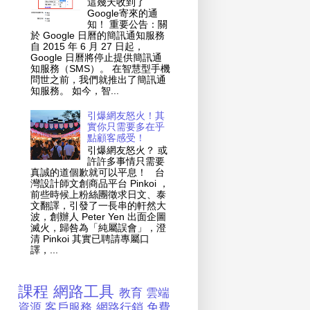
這幾天收到了
Google寄來的通
知！ 重要公告：關
於 Google 日曆的簡訊通知服務
自 2015 年 6 月 27 日起，
Google 日曆將停止提供簡訊通
知服務（SMS）。 在智慧型手機
問世之前，我們就推出了簡訊通
知服務。 如今，智...
引爆網友怒火！其
實你只需要多在乎
點顧客感受！
引爆網友怒火？ 或
許許多事情只需要
真誠的道個歉就可以平息！ 台
灣設計師文創商品平台 Pinkoi ，
前些時候上粉絲團徵求日文、泰
文翻譯，引發了一長串的軒然大
波，創辦人 Peter Yen 出面企圖
滅火，歸咎為「純屬誤會」，澄
清 Pinkoi 其實已聘請專屬口
譯，...
課程
網路工具
教育
雲端
資源
客戶服務
網路行銷
免費