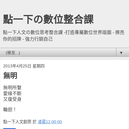
點一下の數位整合課
點一下人文の數位思考整合課 -打造專屬數位世界版圖 - 擦亮
你的招牌 - 強力行銷自己
▼
2013年4月25日 星期四
無明
無明所繫
愛緣不斷
又復受身
輪迴！
點一下人文創思
於
凌晨12:00:00