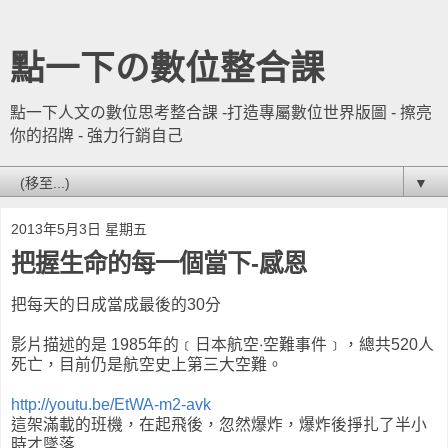
點一下の數位整合課
點一下人文の數位思考整合課 -打造專屬數位世界版圖 - 擦亮
你的招牌 - 強力行銷自己
▼
2013年5月3日 星期五
把握生命的每一個當下-感恩
把每天的日成當成最後的30分
影片描述的是 1985年的﹝日本航空‧空難事件﹞，總共520人
死亡，目前仍是航空史上第三大空難。
http://youtu.be/EtWA-m2-avk
這架滿載的班機，在起飛後，忽然爆炸，爆炸後掙扎了半小
時才墜落....