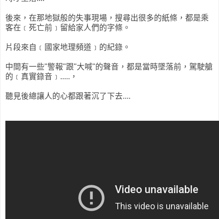
後來，在那地獄般的失事現場，搜尋出很多的紙條，都是乘
客在﹝死亡前﹞留給家人們的字條。
片段來自﹝國家地理頻道﹞的紀錄。
中間有一些"警報"跟"大喊"的聲音，都是當時墜落前，駕駛艙
的﹝真實錄音﹞.....，
聽見後總讓人的心都跟著沉了下去....