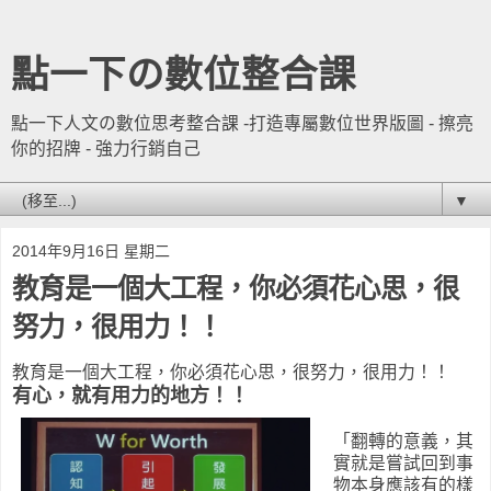
點一下の數位整合課
點一下人文の數位思考整合課 -打造專屬數位世界版圖 - 擦亮
你的招牌 - 強力行銷自己
▼
2014年9月16日 星期二
教育是一個大工程，你必須花心思，很
努力，很用力！！
教育是一個大工程，你必須花心思，很努力，很用力！！
有心，就有用力的地方！！
「翻轉的意義，其
實就是嘗試回到事
物本身應該有的樣