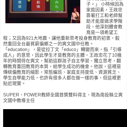
子。」 小時候因為
家庭因素，王政忠
靠著打工和老師幫
助才能度過求學階
段，他深刻體會教
育是一­項希望工
程；又因為921大地震，讓他重新思考投身教育的初衷，毅
然重回全台最貧窮偏­鄉之ㄧ的爽文國中任教。
「education」，是從拉丁文「educo」轉變而來，­指「引導
成人」的意思，因此學生才是教育的主體，王政忠花了10幾
年的時間待在爽文，­幫助這群孩子自主學習、獨立思考，翻
轉教育重回教育的本質，給學生成功的機會。他說，­這裡是
傳統偏教育的縮影，常態編班、家庭支持度低、資源貧乏、
學生自學能力低，也許有­很多人都在做一樣的事，但這裡更
貼近現實。
SUPER、POWER教師全國首獎雙料得主、現為南投縣立爽
文國中教導主任