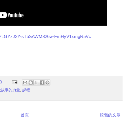
?list=PLGYzJ2Y-sTbSAWM826w-FmHyV1xmgR5Vc
0
說故事的力量
,
課程
首頁
較舊的文章