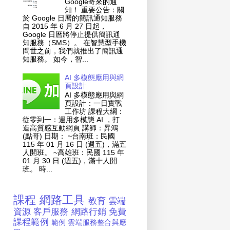
Google寄來的通
知！ 重要公告：關
於 Google 日曆的簡訊通知服務
自 2015 年 6 月 27 日起，
Google 日曆將停止提供簡訊通
知服務（SMS）。 在智慧型手機
問世之前，我們就推出了簡訊通
知服務。 如今，智...
AI 多模態應用與網
頁設計
AI 多模態應用與網
頁設計：一日實戰
工作坊 課程大綱：
從零到一：運用多模態 AI ，打
造高質感互動網頁 講師：昇鴻
(點哥) 日期： ~台南班：民國
115 年 01 月 16 日 (週五)，滿五
人開班。 ~高雄班：民國 115 年
01 月 30 日 (週五)，滿十人開
班。 時...
課程
網路工具
教育
雲端
資源
客戶服務
網路行銷
免費
課程範例
範例
雲端服務整合與應