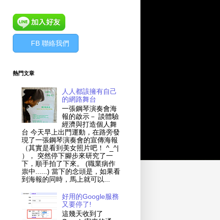
FB 聯絡我們
熱門文章
人人都該擁有自己
的網路舞台
一張鋼琴演奏會海
報的啟示－ 談體驗
經濟與打造個人舞
台 今天早上出門運動，在路旁發
現了一張鋼琴演奏會的宣傳海報
（其實是看到美女照片吧！ ^_^|
）， 突然停下腳步來研究了一
下，順手拍了下來。 (職業病作
祟中......) 當下的念頭是，如果看
到海報的同時，馬上就可以...
好用的Google服務
又要停了!
這幾天收到了