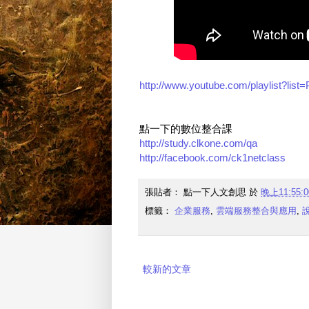
http://www.youtube.com/playlist
點一下的數位整合課
http://study.clkone.com/qa
http://facebook.com/ck1netclass
張貼者：
點一下人文創思
於
晚上11:55:0
標籤：
企業服務
,
雲端服務整合與應用
,
較新的文章