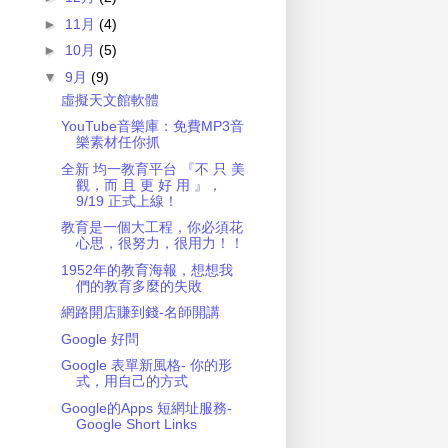
►
11月
(4)
►
10月
(5)
▼
9月
(9)
虛擬天文館軟體
YouTube音樂庫：免費MP3音
樂素材任你抓
全新 均一教育平台 『不 只 美
觀，而 且 更 好 用 』，
9/19 正式上線！
教育是一個大工程，你必須花
心思，很努力，很用力！！
1952年的教育海報，想想我
們的教育多麼的失敗
網路開店賺到錢-名師開講
Google 好問
Google 表單新風格- 你的形
式，用自己的方式
Google的Apps 短網址服務-
Google Short Links