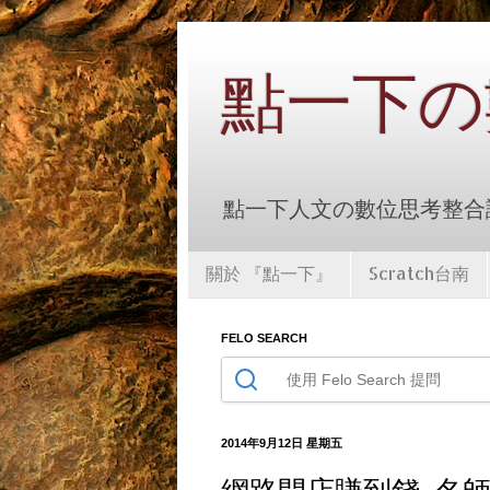
點一下の
點一下人文の數位思考整合課
關於 『點一下』
Scratch台南
FELO SEARCH
2014年9月12日 星期五