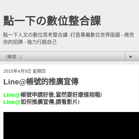
點一下の數位整合課
點一下人文の數位思考整合課 -打造專屬數位世界版圖 - 擦亮
你的招牌 - 強力行銷自己
▼
2015年4月9日 星期四
Line@帳號的推廣宣傳
Line@
帳號申請好後,當然要好康道相報!
Line@
如何推廣宣傳,請看影片!